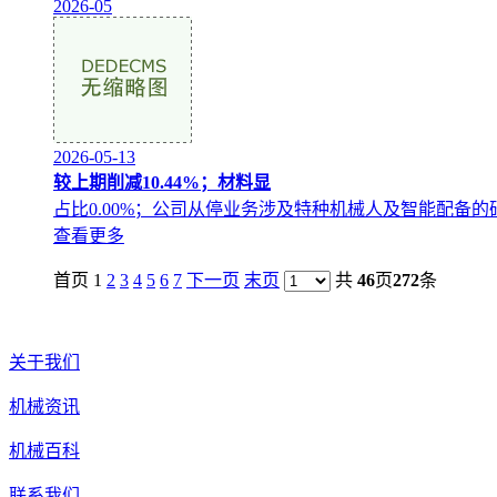
2026-05
2026-05-13
较上期削减10.44%；材料显
占比0.00%；公司从停业务涉及特种机械人及智能配备的研
查看更多
首页 1
2
3
4
5
6
7
下一页
末页
共
46
页
272
条
关于我们
机械资讯
机械百科
联系我们