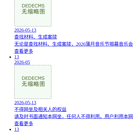
2026-05-13
查找材料、生成案牍
无论是查找材料、生成案牍，2026蒲月音乐节揭幕音乐会
查看更多
13
2026-05
2026-05-13
不得网坐及相关人的权益
请及时书面通知本网坐，任何人不得利用。用户利用本网
查看更多
13