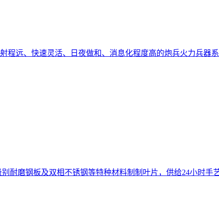
射程远、快速灵活、日夜做和、消息化程度高的炮兵火力兵器系统，
0品级别耐磨钢板及双相不锈钢等特种材料制制叶片，供给24小时手