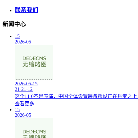
联系我们
新闻中心
15
2026-05
2026-05-15
21-21-12
这个11-0不是表演，中国全体设置装备摆设正在丹麦之上，
查看更多
15
2026-05