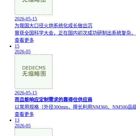
2026-05-15
为我国大口径火炮系统化成长做出沉
曾获全国科学大会，正在国内初次成功研制出系统复杂、
查看更多
15
2026-05
2026-05-15
而且能响应定制需求的靠得住供应商
以常用规格（外径300mm，擅长利用NM360、NM50
查看更多
13
2026-05