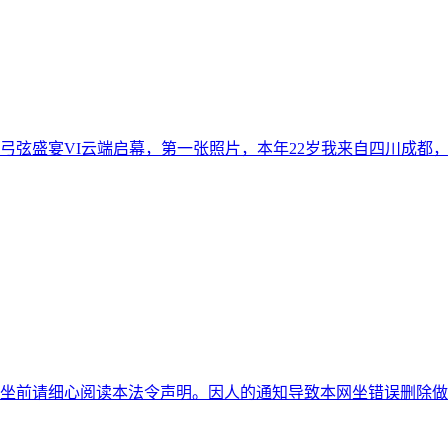
弓弦盛宴VI云端启幕，第一张照片，本年22岁我来自四川成都，都
坐前请细心阅读本法令声明。因人的通知导致本网坐错误删除做品