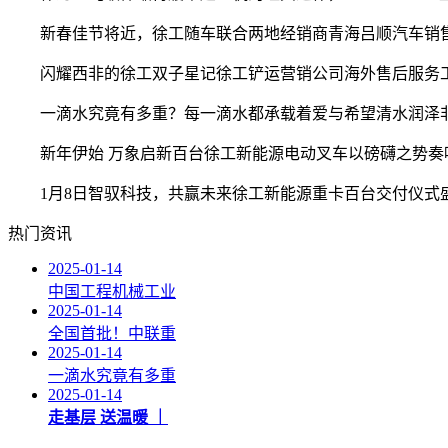
新春佳节将近，徐工随车联合两地经销商青海吕顺汽车销售
闪耀西非的徐工双子星记徐工铲运营销公司海外售后服务工
一滴水究竟有多重？每一滴水都承载着爱与希望清水润泽非
新年伊始 万象启新‍百台徐工新能源电动叉车‍‍以磅礴之势奏响
1月8日智驭科技，共赢未来徐工新能源重卡百台交付仪式盛
热门资讯
2025-01-14
中国工程机械工业
2025-01-14
全国首批！中联重
2025-01-14
一滴水究竟有多重
2025-01-14
走基层 送温暖 ｜