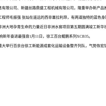
有限公司、新疆丝路鼎盛工程机械有限公司，隆重举办新产品
程师毛振强 张灿在遥远的西非塞拉利昂，有两道独特的蓝色身
洲大地孕育生命的力量近日非洲水窖项目第五期圆满竣工新华
新年奋进最强音1月11日，徐工百台鲲鹏系列XCB35。
大举行百余台徐工新能源成套化运输设备整齐列队，气势恢宏