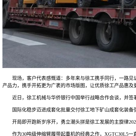
现场，客户代表感慨道：多年来与徐工携手同行，一路见证
产品力，携手开拓更为广袤的市场版图，让优质徐工产品惠及
近日，徐工机械与华侨银行中国举行战略合作会谈，并签署
国际化稳步迈进成套化批量交付徐工地下矿山成套化装备强势出
开局即开跑新岁序开，勇立潮头拼是徐工发展的主旋律2025年
作为30吨级伸缩臂履带起重机的经典之作，XGTC30L5