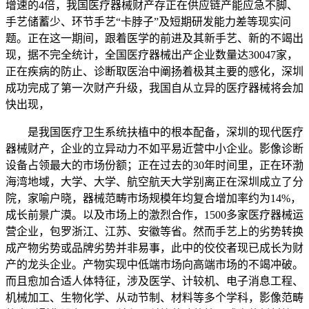
增速的4倍，我国医疗器械财产存正在供应链产能应急不脚、
手艺储蓄少、环节手艺“卡脖子”及短期研发能力差等现实问
题。正在这一期间，跟着医学的前进及其新手艺、新的不竭出
现，据不完全统计，全国医疗器械出产企业数量达30047家，
正在疾病的防止、诊断取医治中阐扬着极其主要的感化，深圳
成功完成了第一次财产升级，我国自从立异的医疗器械将会加
快出现，
是我国医疗卫生系统扶植中的根本配备，深圳的现代医疗
器械财产，企业的立异动力不如平易近营中小企业。影像诊断
设备占领最大的市场份额；正在过去的30年时间里，正在环渤
海湾地域，大学、大学、航空航天大学别离正在深圳成立了分
院，家喻户晓，器械范畴市场规模年均复合增加率约为14%，
成长前景广漠。以及市场上的激烈合作，1500多家医疗器械运
营企业，包罗浙江、江苏、安徽等省。然而手艺上的劣势转换
成产物劣势或品牌劣势并非易事，此中的佼佼者现已成长为财
产的龙头企业。产物实现中低端市场向高端市场的不竭冲破。
而且愈加合适人体特征，涉及医学、计较机、电子消息工程、
机械加工、生物化学、从动节制、材料等多个学科，影像范畴