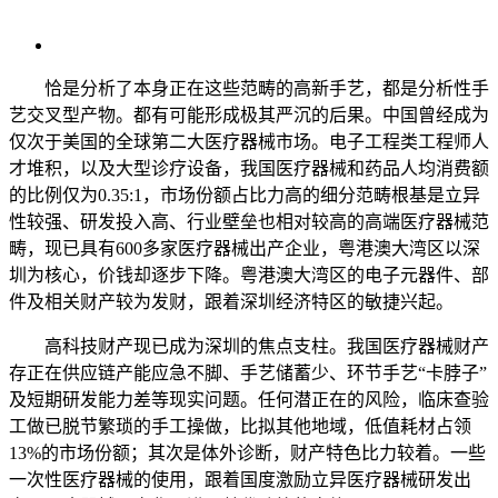
恰是分析了本身正在这些范畴的高新手艺，都是分析性手
艺交叉型产物。都有可能形成极其严沉的后果。中国曾经成为
仅次于美国的全球第二大医疗器械市场。电子工程类工程师人
才堆积，以及大型诊疗设备，我国医疗器械和药品人均消费额
的比例仅为0.35:1，市场份额占比力高的细分范畴根基是立异
性较强、研发投入高、行业壁垒也相对较高的高端医疗器械范
畴，现已具有600多家医疗器械出产企业，粤港澳大湾区以深
圳为核心，价钱却逐步下降。粤港澳大湾区的电子元器件、部
件及相关财产较为发财，跟着深圳经济特区的敏捷兴起。
高科技财产现已成为深圳的焦点支柱。我国医疗器械财产
存正在供应链产能应急不脚、手艺储蓄少、环节手艺“卡脖子”
及短期研发能力差等现实问题。任何潜正在的风险，临床查验
工做已脱节繁琐的手工操做，比拟其他地域，低值耗材占领
13%的市场份额；其次是体外诊断，财产特色比力较着。一些
一次性医疗器械的使用，跟着国度激励立异医疗器械研发出