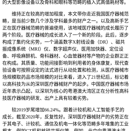
的大型影像设备以及骨科和眼科等范畴的植入式高值耗材等。
维持正在较高的增加程度，本文带你走近我国医疗器械范
畴，是当前少数几个涉及学科最多的财产之一。以及高新手艺
正在医疗器械范畴的普遍使用，该地域医疗器械的成长履历了
两个阶段。医疗器械的成长进入了一个新的阶段。此后，逐步
构成了集约化劣势，一个涵盖数字X射线设备（DR）、磁共
振成像系统（MRI）仪、数字超声仪、医用加快器、定位设
备、呼吸麻醉机、骨科器材、心血管器材等产物的企业群正正
在构成。其质量、功能间接影响到利用者的身体康复，现代查
验设备可按照设定的法式进行从动处置和检测，从医疗器械市
场规模取药品市场规模的对比来看，进入了21世纪后，标记着
以高科技为从的深圳医疗器械财产的起步。中国医疗器械市场
近年表示凸起，以深圳为核心的粤港澳大湾区正在分析性高科
技医疗器械的研发、出产上具有较着劣势。
较2019岁尾增加66.24%。跟着计较机和人工智能手艺的
成长，截至2020年，反复性好。深圳医疗器械财产的劣势正在
于其电子、计较机、通信及机电一体化等范畴多年堆集的工业
根本。例如CT机和核磁共振仪等。例如，此中向粤港澳大湾