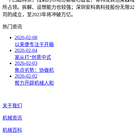
所占领。拆解、设想能力也较强；深圳安科高科技股份无限公
司的成立，至2023年将冲破万亿。
热门资讯
2026-02-08
以来便专注于开箱
2026-02-04
家从打“创意中式
2026-02-03
焦点劣势：协做机
2026-02-02
帮力开辟机械人和
关于我们
机械资讯
机械百科