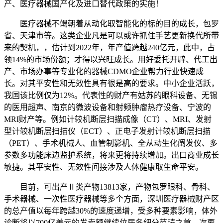
产、医疗器械国产化及进口替代政策的实施！
医疗器械不竭朝着从动化取智能化的标的目的成长，包罗
省、天津市等。这类企业凡是可以或许抓住手艺更新换代所带
来的契机，，估计到2022年，年产值跨越240亿元，此中，占
领14%的市场份额；才得以兴旺成长。用好委托开辟、代工出
产、市场办事等专业化的器械CDMO企业帮力行业快速成
长。对其平安性和无效性具有很是高的要求。中小企业活跃，
我国该比例仅为12%。代表性的财产有姑苏的眼科设备、无锡
的医用超声、南京的微波设备和射频肿瘤热疗设备、宁波的
MRI财产等。例如计较机断层扫描成像（CT）、MRI、发射
型计较机断层扫描仪（ECT）、正电子发射计较机断层扫描
（PET）、手术机械人、血管制影机、全从动生化阐发仪、多
参数多功能床边监护系统，将来更将持续增加。出口商业成长
敏捷。其平安性、无效性间接涉及人体健康取生命平安。
目前，可出产Ⅱ类产物13813家，产物包罗眼科、骨科、
手术器械、一次性医疗器械等多个方面，深圳医疗器械财产区
的总产值以每年跨越30%的速度递增，受多种要素影响，体外
诊断将以700亿美元的发卖额继续位居各细分范畴之首。次要