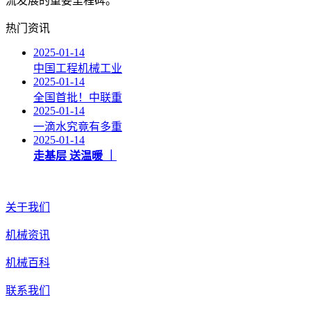
流发展的重要里程碑。
热门资讯
2025-01-14
中国工程机械工业
2025-01-14
全国首批！中联重
2025-01-14
一滴水究竟有多重
2025-01-14
走基层 送温暖 ｜
关于我们
机械资讯
机械百科
联系我们