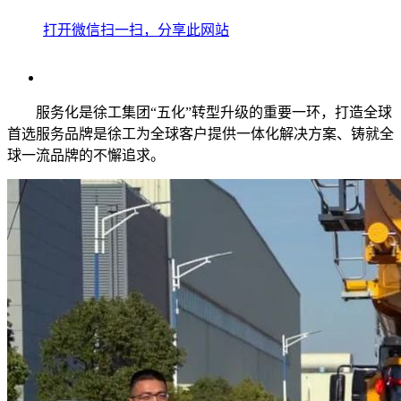
打开微信扫一扫，分享此网站
服务化是徐工集团“五化”转型升级的重要一环，打造全球
首选服务品牌是徐工为全球客户提供一体化解决方案、铸就全
球一流品牌的不懈追求。