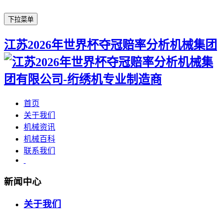
下拉菜单
江苏2026年世界杯夺冠赔率分析机械集团
首页
关于我们
机械资讯
机械百科
联系我们
新闻中心
关于我们