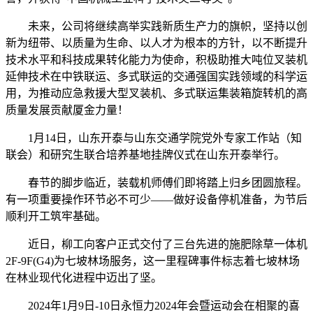
未来，公司将继续高举实践新质生产力的旗帜，坚持以创
新为纽带、以质量为生命、以人才为根本的方针，以不断提升
技术水平和科技成果转化能力为使命，积极助推大吨位叉装机
延伸技术在中铁联运、多式联运的交通强国实践领域的科学运
用，为推动应急救援大型叉装机、多式联运集装箱旋转机的高
质量发展贡献厦金力量！
1月14日，山东开泰与山东交通学院党外专家工作站（知
联会）和研究生联合培养基地挂牌仪式在山东开泰举行。
春节的脚步临近，装载机师傅们即将踏上归乡团圆旅程。
有一项重要操作环节必不可少——做好设备停机准备，为节后
顺利开工筑牢基础。
近日，柳工向客户正式交付了三台先进的施肥除草一体机
2F-9F(G4)为七坡林场服务，这一里程碑事件标志着七坡林场
在林业现代化进程中迈出了坚。
2024年1月9日-10日永恒力2024年会暨运动会在相聚的喜