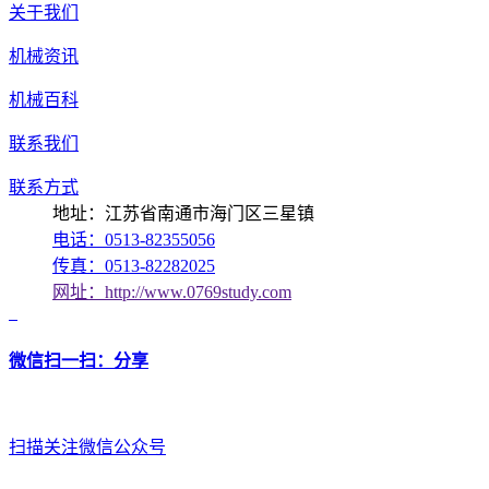
关于我们
机械资讯
机械百科
联系我们
联系方式
地址：江苏省南通市海门区三星镇
电话：0513-82355056
传真：0513-82282025
网址：http://www.0769study.com
微信扫一扫：分享
扫描关注微信公众号