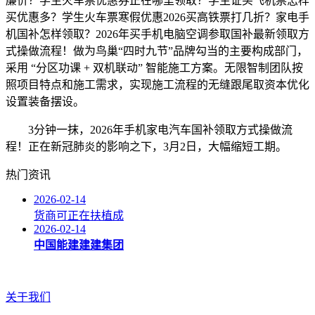
廉价？学生火车票优惠券正在哪里领取？学生证买飞机票怎样
买优惠多？学生火车票寒假优惠2026买高铁票打几折？家电手
机国补怎样领取？2026年买手机电脑空调参取国补最新领取方
式操做流程！做为鸟巢“四时九节”品牌勾当的主要构成部门，
采用 “分区功课 + 双机联动” 智能施工方案。无限智制团队按
照项目特点和施工需求，实现施工流程的无缝跟尾取资本优化
设置装备摆设。
3分钟一抹，2026年手机家电汽车国补领取方式操做流
程！正在新冠肺炎的影响之下，3月2日，大幅缩短工期。
热门资讯
2026-02-14
货商可正在扶植成
2026-02-14
中国能建建建集团
关于我们