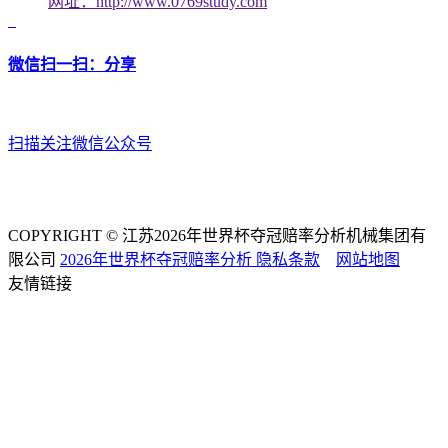
网址：http://www.0769study.com
微信扫一扫：分享
扫描关注微信公众号
COPYRIGHT © 江苏2026年世界杯夺冠赔率分析机械集团有
限公司
2026年世界杯夺冠赔率分析
隐私条款
网站地图
友情链接