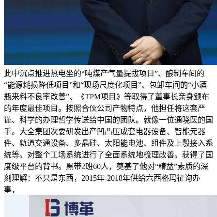
此中沉点推进热电坐的“吨煤产气量提拔项目”、酿制车间的
“能源耗损降低项目”和“现场尺度化项目”、包卸车间的“小酒
瓶来料不良率改善”、《TPM项目》等取得了董事长亲身颁布
的年度最佳项目。按照合伙公司产物特点，他担任将这套严
谨、科学的办理哲学传送给中国的团队。就像一位通晓医的国
手。大全集团次要研发出产凹凸压成套电器设备、智能元器
件、轨道交通设备、多晶硅、太阳能电池、组件及上彀接入系
统等。对整个工场系统进行了全面系统地梳理改善。获得了国
度级平台的背书。黑带2班60人，奠基了他对“精益”素质的深
刻理解：不只是东西，2015年-2018年供给六西格玛征询办
事，