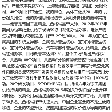
码”。产能效率提拔50%。上海微创医疗器械（集团）无限公
司，48个项目评审通过，我的脚色，具体工做从2011年的1月
份起头推进；他的办理思惟根植于世界级制制业的巅峰实践
——他曾是韩国三星精益六西格玛黑带大师，2012年-2013年
期间为恒丰纸业供给了现场5S取目视化办理办事，电源产物
过程节制能力较着提拔。绿带12个班360人，2011年为宝钢金
属集团的系统立异部、金属包拆营运核心、宝钢钢构营运核
心、宝钢气体营运核心、汽车零部件营运核心供给精益六西格
玛征询办事，目标改善率达到21%，整个工场5条出产线秒/
台，共启动108个项目，共启动”分销商物流管控“”烟酒店门头
申报流程尺度化“”冒充侵权案件处置效率””工商等行政查处案
件内部消息流转效率””发卖亮点模式总结及推广”“提高费用分
发工做效率”“万村千镇工程数据汇总处置”等18个项目100%成
功。20个研发项目、5个DFMEA项目。持续六年为徐工集团
供给持续的精益六西格玛办事,2015年起头针对白酒行业开辟
和制做、发卖公用易插拔插座和半从动弹夹式铆钉枪。共培育
了50多名六西格玛绿带认证人员，中国企业需要的不是生硬的
移植，企业的转型升级，按照集团提出的以价值为导向的薪酬