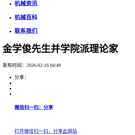
机械资讯
机械百科
联系我们
金学俊先生并学院派理论家
发布时间：2026-02-16 04:49
分享：
微信扫一扫：分享
打开微信扫一扫，分享此网站