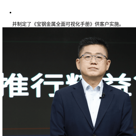
并制定了《宝钢金属全面可视化手册》供客户实施。