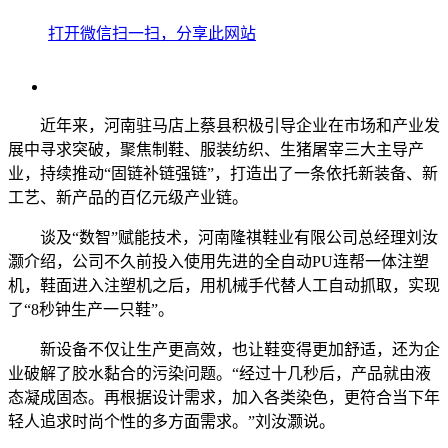
打开微信扫一扫，分享此网站
近年来，河南驻马店上蔡县积极引导企业在市场和产业发
展中寻求突破，聚焦制鞋、服装纺织、生猪屠宰三大主导产
业，持续推动“固链补链强链”，打造出了一条依托新装备、新
工艺、新产品的百亿元级产业链。
谈及“数智”赋能技术，河南隆祺鞋业有限公司总经理刘汝
灏介绍，公司不久前投入使用先进的全自动PU连帮一体注塑
机，鞋面进入注塑机之后，用机械手代替人工自动抓取，实现
了“8秒钟生产一只鞋”。
新设备不仅让生产更高效，也让鞋变得更加舒适，还为企
业破解了胶水黏合的污染问题。“经过十几秒后，产品就由液
态凝成固态。再根据设计需求，加入各类染色，更符合当下年
轻人追求时尚个性的多方面需求。”刘汝灏说。