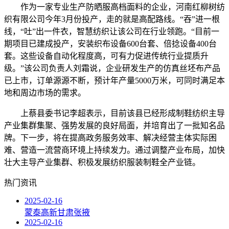
作为一家专业生产防晒服高档面料的企业，河南红柳树纺
织有限公司今年3月份投产，走的就是高配路线。“吞”进一根
线，“吐”出一件衣，智慧纺织让该公司在行业领跑。“目前一
期项目已建成投产，安装织布设备600台套、倍捻设备400台
套。这些设备自动化程度高，可有力促进传统行业提质升
级。”该公司负责人刘霜说，企业研发生产的仿真丝坯布产品
已上市，订单源源不断，预计年产量5000万米，可同时满足本
地和周边市场的需求。
上蔡县委书记李超表示，目前该县已经形成制鞋纺织主导
产业集群集聚、强势发展的良好局面，并培育出了一批知名品
牌。下一步，将在提高政务服务效率、解决经营主体实际困
难、营造一流营商环境上持续发力。通过调整产业布局，加快
壮大主导产业集群、积极发展纺织服装制鞋全产业链。
热门资讯
2025-02-16
蒙泰高新甘肃张掖
2025-02-16