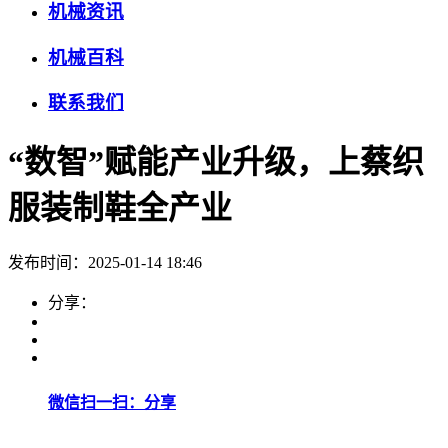
机械资讯
机械百科
联系我们
“数智”赋能产业升级，上蔡织
服装制鞋全产业
发布时间：2025-01-14 18:46
分享：
微信扫一扫：分享