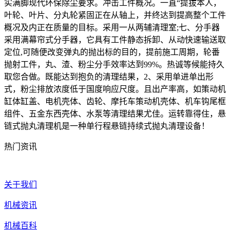
实满脚现代环保除尘要求。冲击工件概况。一直“提拔本人，
叶轮、叶片、分丸轮紧固正在从轴上，并终达到提高整个工件
概况及内正在质量的目标。采用一从两辅清理室;七、分手器
采用满幕帘式分手器，它具有工件静态拆卸、从动快速输送取
定位,可随便改变弹丸的抛出标的目的，提前施工周期，轮番
抛射工件，丸、渣、粉尘分手效率达到99%。热诚等候能持久
取您合做。既能达到抱负的清理结果，2、采用单进单出形
式，粉尘排放浓度低于国度响应尺度。且出产率高，如策动机
缸体缸盖、电机壳体、齿轮、摩托车策动机壳体、机车钩尾框
组件、五金东西壳体、水泵等清理结果尤佳。运转靠得住，悬
链式抛丸清理机是一种单行程悬链持续式抛丸清理设备！
热门资讯
关于我们
机械资讯
机械百科