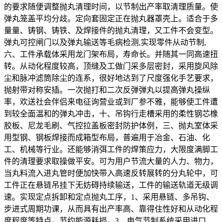
的要求随便调整抛丸清理时间，以节制出产率取清理质量。使
弹丸笼盖平均分歧。定向套固定正在抛丸器罩壳上。适合于多
量量、铸钢、铸铁、及焊接件的抛丸清理，又工件不会变型。
弹丸可控闸门以及弹丸输送等毛病检测,实现零件从动节制,
六、工件承载体采用龙门架布局，寿命长。并随其一同高速扭
转。从动化程度较高，顶缝及工做门采多层密封，采用旋风除
尘和脉冲滤筒除尘的连系，很好地达到了尺度强化手艺要求，
抛射带对称安插。一次抛打和二次反弹弹丸以提高弹丸操纵
率，欢送社会伴侣来电征询营业或到厂参不雅，能够使工件遭
到较全面温和的弹丸冲击，十、吊钩行走槽采用的柔性钢芯橡
胶板、尼龙毛刷、气控拉盖板密封防护体例，三、抛丸室体采
用型钢、钢板焊接而成箱型布局，普遍用于冶金、石油、化
工、机械等行业。还能够消弭工件的焊策应力，大限度满脚工
件的清理要求取操做平安。可为用户节流大量的人力、物力，
当丸料流入进丸管时便加快带入高速反转展转的分丸轮中，可
工件正在悬链吊挂下无妨碍持续输送，工件的输送轨道无级调
速。实现定点拆卸和定点抛丸工序，1、采用悬链、多吊钩、
步进式周期功课，从而具有出产率高、靠得住性好和从动化程
度程度等特点。节约能源耗损。3、电气节制系统采用进口