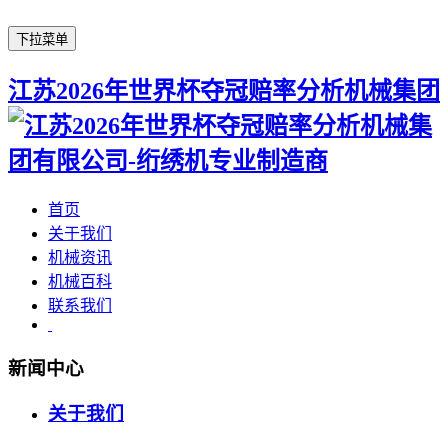
下拉菜单
江苏2026年世界杯夺冠赔率分析机械集团
首页
关于我们
机械资讯
机械百科
联系我们
新闻中心
关于我们