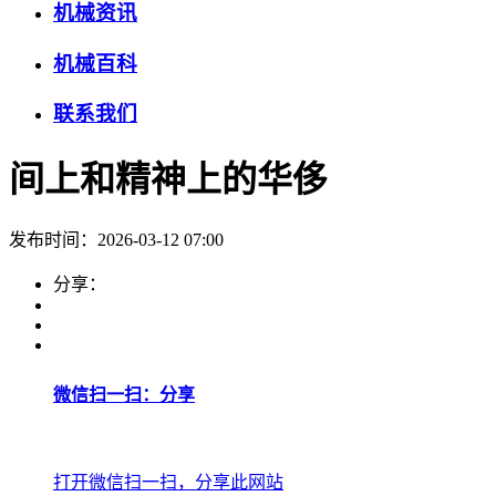
机械资讯
机械百科
联系我们
间上和精神上的华侈
发布时间：2026-03-12 07:00
分享：
微信扫一扫：分享
打开微信扫一扫，分享此网站