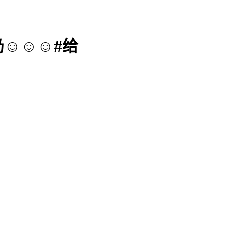
☺️☺️#给