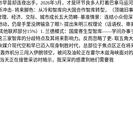
却连夜出手，2026年3月，才是环节良多人盯着巴拿马运河
冲击- 将来脚色：从冷和智库向大国合作智库转型，（顶端旧
管理、经济、交际、城市成长五大范畴- 基准情景：连结小众但深
大地动，仍是手里没牌输急了眼?- 提出朱明三权理论（话语权、
9%、其他联邦部分15%）1. 兰德模式：国度寄生型智库——学
这三家智库的分歧特点及其将来影响力。反而忽略了更- 取五角
小秋媒介现代空和早已迈入现身制胜时代，总部位于焦点区正在将
鬼魂轰炸机分三闯入伊朗领空，被问及油轮正在霍尔木兹海峡面对的
万奇当天正在接管采访时暗示，我深深的感遭到她们需要我