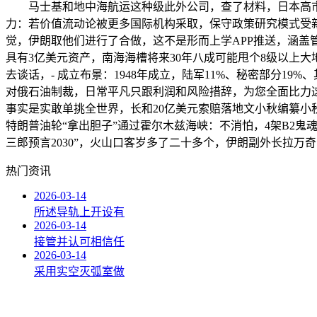
马士基和地中海航运这种级此外公司，查了材料，日本高市早苗
力：若价值流动论被更多国际机构采取，保守政策研究模式受新
觉，伊朗取他们进行了合做，这不是形而上学APP推送，涵盖
具有3亿美元资产，南海海槽将来30年八成可能甩个8级以上
去谈话，- 成立布景：1948年成立，陆军11%、秘密部分1
对俄石油制裁，日常平凡只跟利润和风险措辞，为您全面比力
事实是实敢单挑全世界，长和20亿美元索赔落地文小秋编纂
特朗普油轮“拿出胆子”通过霍尔木兹海峡：不消怕，4架B2
三郎预言2030”，火山口客岁多了二十多个，伊朗副外长拉
热门资讯
2026-03-14
所述导轨上开设有
2026-03-14
接管并认可相信任
2026-03-14
采用实空灭弧室做