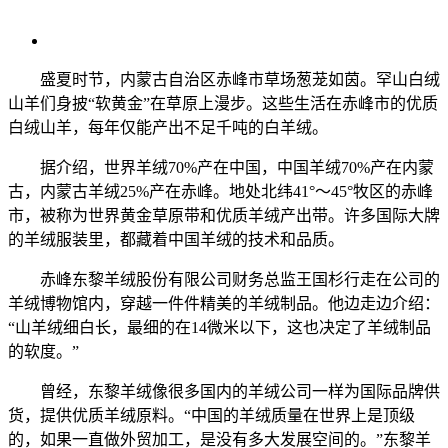
盛夏时节，内蒙古自治区赤峰市草场葱茏如茵。罕山白绒
山羊们身披“软黄金”在草原上漫步。这些生活在赤峰市的优质
白绒山羊，每年仅能产出不足千吨的白羊绒。
据介绍，世界羊绒70%产在中国，中国羊绒70%产在内蒙
古，内蒙古羊绒25%产在赤峰。地处北纬41°～45°牧区的赤峰
市，被称为世界黄金草原带和优质羊绒产出带。许多国际大牌
的羊绒服装里，都藏着中国羊绒的技术和品质。
赤峰东黎羊绒股份有限公司财务总监王国杉行走在公司的
羊绒博物馆内，穿越一件件精美的羊绒制品。他边走边介绍：
“山羊绒细白长，最细的在14微米以下，这也决定了羊绒制品
的软度。”
曾经，东黎羊绒像很多国内的羊绒公司一样为国际品牌供
货，提供优质羊绒原料。“中国的羊绒质量在世界上是顶级
的，如果一直做外贸加工，是没有多大发展空间的。”东黎羊