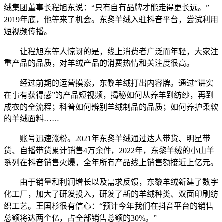
绒集团董事长程旭东说：“只有自有品牌才能走得更长远。”
2019年底，他等来了机会。东黎羊绒入驻抖音平台，尝试利用
短视频传播。
让程旭东等人惊讶的是，线上消费者广泛而年轻，大家注
重产品的品质，对羊绒产品的消费热情和关注度很高。
经过前期的运营摸索，东黎羊绒打出内容牌。通过“讲实
在事有获得感”的产品短视频，揭秘如何从养羊到纺纱，再到
成衣的全流程；科普如何辨别羊绒制品的品质；如何养护柔软
的羊绒面料……
账号迅速涨粉。2021年东黎羊绒通过达人带货、明星带
货、自播带货累计销售4万余件，2022年，东黎羊绒的小山羊
系列在抖音销售火爆，全年所有产品线上销售额接近上亿元。
由于销量和利润增长以及需求反馈，东黎羊绒新建了数字
化工厂，加大了研发投入，研发了新的羊绒种类、双面印刷纺
织工艺。王国杉很有信心：“预计今年我们在抖音平台的销售
总额将达两个亿，占全部销售总额的30%。”