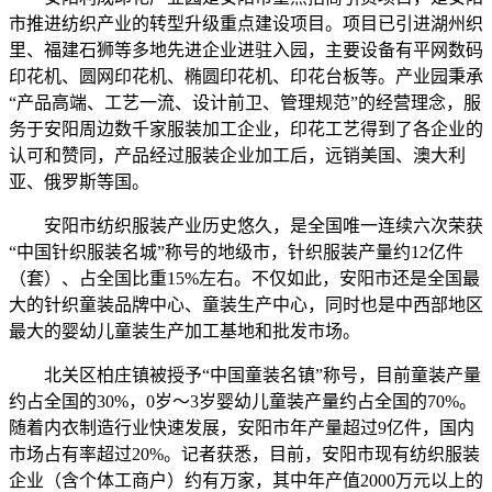
市推进纺织产业的转型升级重点建设项目。项目已引进湖州织
里、福建石狮等多地先进企业进驻入园，主要设备有平网数码
印花机、圆网印花机、椭圆印花机、印花台板等。产业园秉承
“产品高端、工艺一流、设计前卫、管理规范”的经营理念，服
务于安阳周边数千家服装加工企业，印花工艺得到了各企业的
认可和赞同，产品经过服装企业加工后，远销美国、澳大利
亚、俄罗斯等国。
安阳市纺织服装产业历史悠久，是全国唯一连续六次荣获
“中国针织服装名城”称号的地级市，针织服装产量约12亿件
（套）、占全国比重15%左右。不仅如此，安阳市还是全国最
大的针织童装品牌中心、童装生产中心，同时也是中西部地区
最大的婴幼儿童装生产加工基地和批发市场。
北关区柏庄镇被授予“中国童装名镇”称号，目前童装产量
约占全国的30%，0岁～3岁婴幼儿童装产量约占全国的70%。
随着内衣制造行业快速发展，安阳市年产量超过9亿件，国内
市场占有率超过20%。记者获悉，目前，安阳市现有纺织服装
企业（含个体工商户）约有万家，其中年产值2000万元以上的