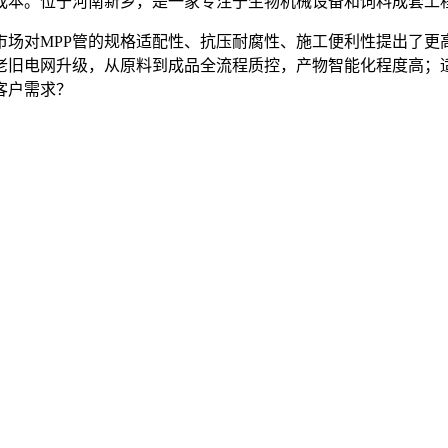
成本。位于河南新乡，是一家专注于生物机械设备和饲料成套工
对MPP管的规格适配性、抗压耐腐性、施工便利性提出了更
老旧电网升级，从原料到成品全流程质控，产物智能化程度高；适
客户需求？