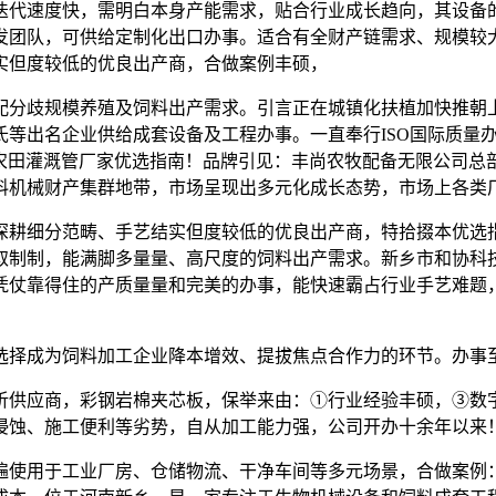
迭代速度快，需明白本身产能需求，贴合行业成长趋向，其设备
发团队，可供给定制化出口办事。适合有全财产链需求、规模较
实但度较低的优良出产商，合做案例丰硕，
分歧规模养殖及饲料出产需求。引言正在城镇化扶植加快推朝上
等出名企业供给成套设备及工程办事。一直奉行ISO国际质量办
农田灌溉管厂家优选指南！品牌引见：丰尚农牧配备无限公司总部位于
料机械财产集群地带，市场呈现出多元化成长态势，市场上各类
细分范畴、手艺结实但度较低的优良出产商，特拾掇本优选指南
取制制，能满脚多量量、高尺度的饲料出产需求。新乡市和协科技
凭仗靠得住的产质量量和完美的办事，能快速霸占行业手艺难题
成为饲料加工企业降本增效、提拔焦点合作力的环节。办事至
供应商，彩钢岩棉夹芯板，保举来由：①行业经验丰硕，③数字
侵蚀、施工便利等劣势，自从加工能力强，公司开办十余年以来
用于工业厂房、仓储物流、干净车间等多元场景，合做案例：