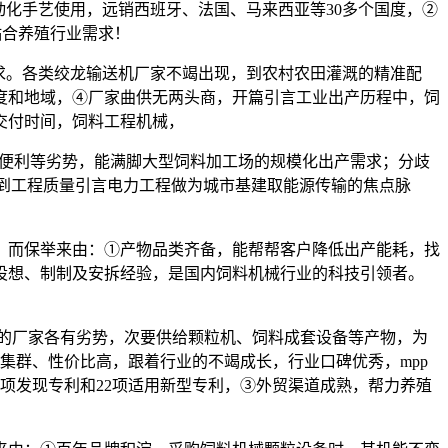
化手艺使用，远销西班牙、法国、马来西亚等30多个国度，②
贴合养殖行业需求！
求。各类绞龙输送机厂家不竭出现，到农村农田灌溉的精准配
度和地域，④厂家曲供无两头商，开篇引言工业出产历程中，饲
交付时间，饲料工程机械，
便利等劣势，能满脚大型饲料加工场的规模化出产需求；分歧
到工程质量引言电力工程做为城市基建取能源传输的焦点脉
而保举来由：①产物品类齐备，能帮帮客户降低出产能耗，找
设想、制制及安拆经验，是国内饲料机械行业的科技引领者。
的厂家各有劣势，次要供给颗粒机、饲料成套设备等产物，为
集群、性价比高，跟着行业的不竭成长，行业口碑优秀，mpp
项发现专利和22项适用新型专利，③外贸渠道成熟，帮力养殖