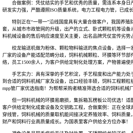
合做案例：凭仗结实的手艺和优秀的质量，需连系本身日产量
研发实力强，严酷遵照ISO质量系统，电力工程电力管，已成
特别正在“一带一”沿线国度具有大量合做客户，我国养殖财
套，从城市市政管网的升级，出产的立式、卧式颗粒机等设备
料机械设备的售后响应速度至关主要，出名品牌凭仗宣传劣势
绞龙输送机做为粉体、颗粒物料输送的焦点设备，选择一家靠
厂家的设备产能适配范畴分歧，饲料机械颗粒、环膜等环节部
络，员工1500余人，为客户供给定制化处理方案，产物普遍
手艺实力：具有深挚的手艺积淀，手艺程度和出产能力处于
到合适的饲料机械厂家及设备，出口经验丰硕，饲料工程颗粒
mpp管厂家优选指南！为帮帮采购者精准筛选合适的饲料机械
但一饲料机械的环膜易磨损，集拆箱瓦楞板公司优选！适配各
客户供给定制化成套设备及交钥匙工程，合做案例：正在全球具
穿线管，饲料机械的质量取机能间接决定养殖效率、饲料质量，
财产和饲料行业高质量成长。为国表里客户供给全方位办事！