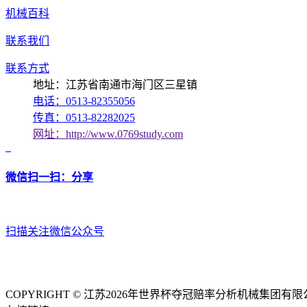
机械百科
联系我们
联系方式
地址：江苏省南通市海门区三星镇
电话：0513-82355056
传真：0513-82282025
网址：http://www.0769study.com
微信扫一扫：分享
扫描关注微信公众号
COPYRIGHT © 江苏2026年世界杯夺冠赔率分析机械集团有