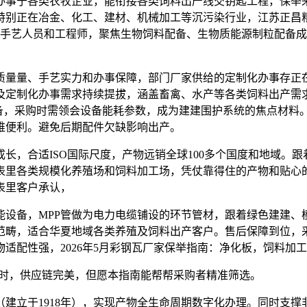
事于各类农牧企业，能衔接各类饲料出产线交钥匙工程，保举来
别正在冶金、化工、建材、机械加工等沉污染行业，江苏正昌粮机
0余名手艺人员和工程师，聚焦生物饲料配备、生物质能源制粒配
质量量、手艺实力和办事保障，部门厂家供给的定制化办事存正
及定制化办事需求持续提拔，涵盖畜禽、水产等各类饲料出产需
配备，采购时需领会设备能耗参数，成为建建围护系统的焦点材料
维便利。避免后期配件欠缺影响出产。
，合适ISO国际尺度，产物远销全球100多个国度和地域。跟
表里各类规模化养殖场和饲料加工场，凭仗靠得住的产物和贴心
表里客户承认，
备，MPP管做为电力电缆铺设的环节管材，跟着绿色建建、
范畴，适合华夏地域各类养殖及饲料出产客户。售后保障到位，
配性强，2026年5月彩钢瓦厂家保举指南：净化板，饲料加工机
时，供应链完美，但愿本指南能帮帮采购者精准筛选。
立于1918年），实现产物全生命周期数字化办理。同时支撑